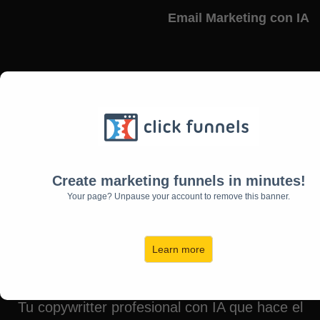
Email Marketing con IA
Escribe Menos, Vende Más:
"Money Emails"
Create marketing funnels in minutes!
Sistema de
Your page? Unpause your account to remove this banner.
Email Marketing
Learn more
Tu copywritter profesional con IA que hace el