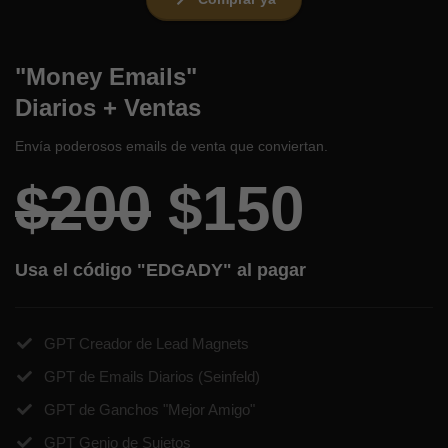
"Money Emails"
Diarios + Ventas
Envía poderosos emails de venta que conviertan.
$200
$150
Usa el código "EDGADY" al pagar
GPT Creador de Lead Magnets
GPT de Emails Diarios (Seinfeld)
GPT de Ganchos "Mejor Amigo"
​GPT Genio de Sujetos