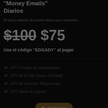
"Money Emails"
Diarios
El único sistema de emails diarios que necesitas.
$100
$75
Usa el código "EDGADY" al pagar
GPT Creador de Lead Magnets
GPT de Emails Diarios (Seinfeld)
GPT de Ganchos "Mejor Amigo"
​GPT Genio de Sujetos
Comprar ya